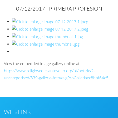
07/12/2017 - PRIMERA
PROFESIÓN
View the embedded image gallery online at:
https://www.religiosedelsantovolto.org/pt/notizie/2-
uncategorised/839-galleria-foto#sigProGalleriaec8bbf64e5
WEB LINK