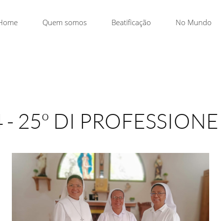
Home
Quem somos
Beatificação
No Mundo
 - 25º DI PROFESSION