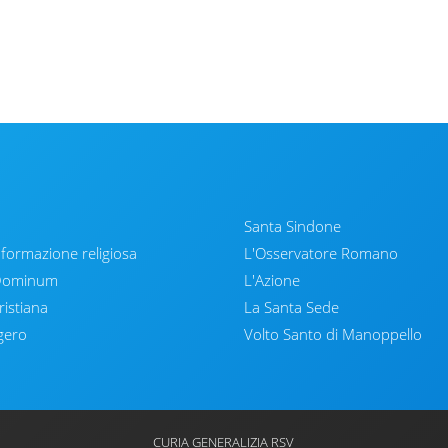
Santa Sindone
nformazione religiosa
L'Osservatore Romano
 Dominum
L'Azione
ristiana
La Santa Sede
gero
Volto Santo di Manoppello
CURIA GENERALIZIA RSV