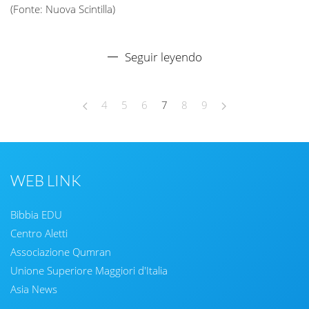
(Fonte: Nuova Scintilla)
Seguir leyendo
4
5
6
7
8
9
WEB LINK
Bibbia EDU
Centro Aletti
Associazione Qumran
Unione Superiore Maggiori d'Italia
Asia News