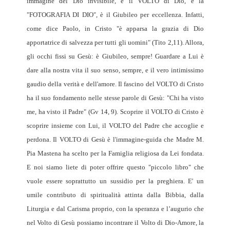
immagine del Dio invisibile, è il VOLTO di Dio, è la
"FOTOGRAFIA DI DIO", è il Giubileo per eccellenza. Infat­ti,
come dice Paolo, in Cristo "è apparsa la grazia di Dio
apportatrice di salvezza per tutti gli uomini" (Tito 2,11). Allora,
gli occhi fissi su Gesù: è Giubileo, sem­pre! Guardare a Lui è
dare alla nostra vita il suo senso, sempre, e il vero intimissimo
gaudio del­la verità e dell'amore. Il fascino del VOLTO di Cristo
ha il suo fonda­mento nelle stesse parole di Gesù: "Chi ha visto
me, ha visto il Padre" (Gv 14, 9). Scoprire il VOL­TO di Cristo è
scoprire insieme con Lui, il VOL­TO del Padre che accoglie e
perdona. Il VOLTO di Gesù è l'immagine-guida che Madre M.
Pia Mastena ha scelto per la Famiglia religiosa da Lei fondata.
E noi siamo liete di poter offrire questo "piccolo libro" che
vuole essere soprattutto un sussidio per la preghiera. E' un
umile contributo di spiritualità attinta dalla Bibbia, dalla
Liturgia e dal Carisma proprio, con la speranza e l’augurio che
nel Volto di Gesù possiamo incontrare il Volto di Dio-Amore, la