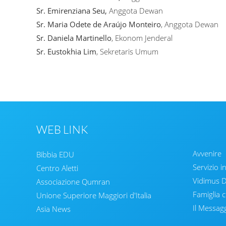
Sr. Emirenziana Seu,
Anggota Dewan
Sr. Maria Odete de Araújo Monteiro
, Anggota Dewan
Sr. Daniela Martinello
, Ekonom Jenderal
Sr. Eustokhia Lim
, Sekretaris Umum
WEB LINK
Avvenire
Bibbia EDU
Servizio i
Centro Aletti
Vidimus
Associazione Qumran
Famiglia c
Unione Superiore Maggiori d'Italia
Il Messag
Asia News