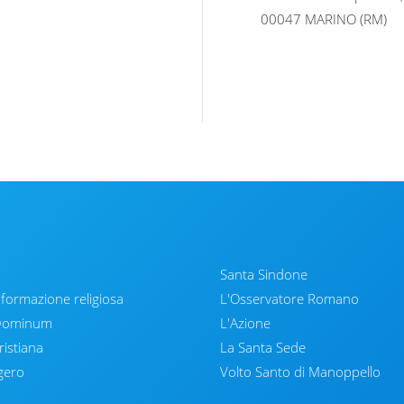
00047 MARINO (RM)
Santa Sindone
nformazione religiosa
L'Osservatore Romano
 Dominum
L'Azione
ristiana
La Santa Sede
gero
Volto Santo di Manoppello