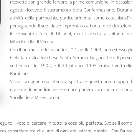
ricevette con grande fervore la prima comunione, in occasione
agosto ricevette il sacramento della Confermazione. Durante 
attività della parrocchia, particolarmente come catechista.Pres
perseguendo il suo ideale improntato ad una forte devozione
in convento all’età di 14 anni, ma fu accettata soltanto nel
Misericordia di Verona.
Con il permesso dei Superiori, l’11 aprile 1903, nello stesso
Cielo la mistica lucchese Santa Gemma Galgani, fece il personal
settembre del 1902, e il 24 ottobre 1903 emise i voti reli
Bambino.
Visse con generosa intensità spirituale questa prima tappa d
grazia e di benedizione e sempre parlerà con stima e riconosc
Sorelle della Misericordia.
seguito il voto di cercare in tutto la cosa più perfetta. Svolse il co
 apostolato tra gli alunni di ogni età, infermi e inabili. Con l’autor