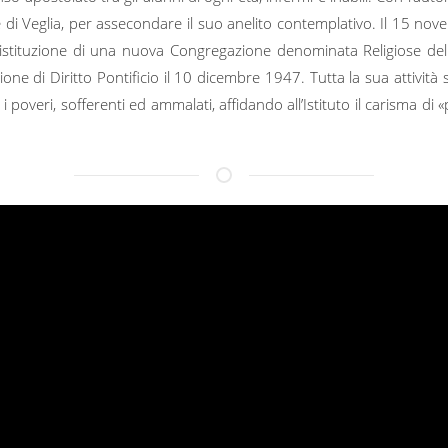
 di Veglia, per assecondare il suo anelito contemplativo. Il 15 nov
l’istituzione di una nuova Congregazione denominata Religiose de
ne di Diritto Pontificio il 10 dicembre 1947. Tutta la sua attività
overi, sofferenti ed ammalati, affidando all’Istituto il carisma di «