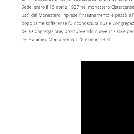
Sede, entrò il 15 aprile 1927 nel monastero Cistercense
uscì dal Monastero, riprese l’insegnamento e passò al
dopo tante sofferenze fu riconosciuta quale Congregazio
della Congregazione, promuovendo nuove iniziative per i p
nelle anime». Morì a Roma il 28 giugno 1951.