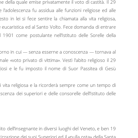
 della quale emise privatamente il voto di castità. Il 29
l’adolescenza fu assidua alle funzioni religiose ed alle
to in lei si fece sentire la chiamata alla vita religiosa,
 eucaristica ed al Santo Volto. Fece domanda di entrare
 1901 come postulante nell’Istituto delle Sorelle della
 giorno in cui — senza esserne a conoscenza — tornava al
e «voto privato di vittima». Vestì l’abito religioso il 29
giosi e le fu imposto il nome di Suor Passitea di Gesù
i vita religiosa e la ricorderà sempre come un tempo di
enza dei superiori e delle consorelle dell’Istituto delle
mpito dell’insegnante in diversi luoghi del Veneto, e ben 19
izzazione dei suoi Superiori ed il «nulla osta» della Santa