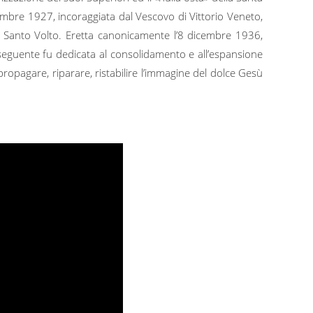
embre 1927, incoraggiata dal Vescovo di Vittorio Veneto,
l Santo Volto. Eretta canonicamente l’8 dicembre 1936,
 seguente fu dedicata al consolidamento e all’espansione
propagare, riparare, ristabilire l’immagine del dolce Gesù