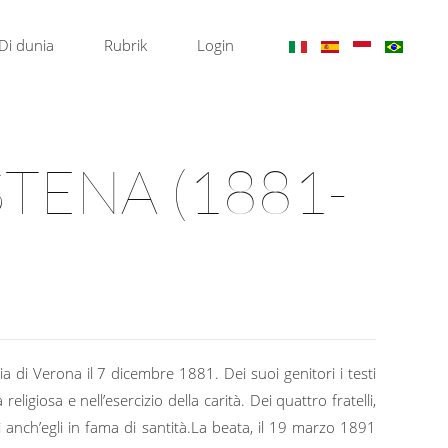
Di dunia
Rubrik
Login
TENA (1881-
i Verona il 7 dicembre 1881. Dei suoi genitori i testi
eligiosa e nell’esercizio della carità. Dei quattro fratelli,
rì anch’egli in fama di santità.La beata, il 19 marzo 1891