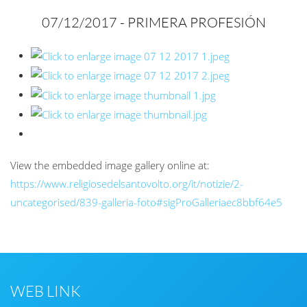
07/12/2017 - PRIMERA
PROFESIÓN
View the embedded image gallery online at:
https://www.religiosedelsantovolto.org/it/notizie/2-
uncategorised/839-galleria-foto#sigProGalleriaec8bbf64e5
WEB LINK