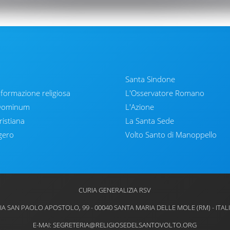
Santa Sindone
nformazione religiosa
L'Osservatore Romano
 Dominum
L'Azione
ristiana
La Santa Sede
gero
Volto Santo di Manoppello
CURIA GENERALIZIA RSV
IA SAN PAOLO APOSTOLO, 99 - 00040 SANTA MARIA DELLE MOLE (RM) - ITAL
E-MAI: SEGRETERIA@RELIGIOSEDELSANTOVOLTO.ORG