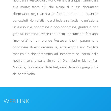
ricordare il Vescovo di Vittorio Veneto a cinquant'anni dalla
sua m
orte; tanto più che alcuni di qu
esti documenti
dormivano negli archivi, e forse non erano neanche
conosciuti. Non ci stiamo a chiedere se facciamo un'azione
utile o inutile, opportuna o non opportuna, gradita o non
gradit
a. Interessa invece che i detti "documenti" faccia­
no
"memoria" di un gr
ande Vescovo, che imparammo a
c
onoscere diversi decenni f
a, attraverso il suo "vigilate
m
e
c
um " e che tornammo ad incontrare nel corso delle
nostre
ricerche sulla
Serva di Dio, Madre Maria Pia
Mastena, Fondatrice delle Religiose della Congrega
zione
del Santo Volto.
WEB LINK