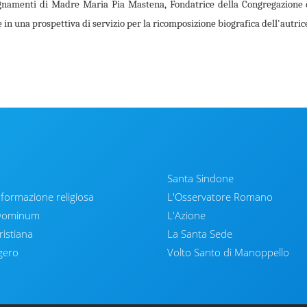
segna­menti di Madre Maria Pia Mastena, Fondatrice della Congregazione de
e in una prospet­tiva di servizio per la ricomposizione biografica dell'autric
Santa Sindone
nformazione religiosa
L'Osservatore Romano
 Dominum
L'Azione
ristiana
La Santa Sede
gero
Volto Santo di Manoppello