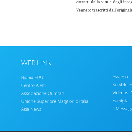
estratti dalla vita e dagli in
Vennero trascritti dall'original
WEB LINK
Avvenire
Bibbia EDU
Servizio i
Centro Aletti
Vidimus
Associazione Qumran
Famiglia c
Unione Superiore Maggiori d'Italia
Il Messag
Asia News