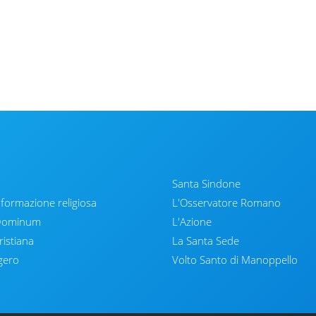
Santa Sindone
nformazione religiosa
L'Osservatore Romano
 Dominum
L'Azione
ristiana
La Santa Sede
gero
Volto Santo di Manoppello