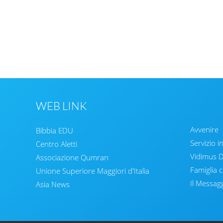
WEB LINK
Avvenire
Bibbia EDU
Servizio i
Centro Aletti
Vidimus
Associazione Qumran
Famiglia c
Unione Superiore Maggiori d'Italia
Il Messag
Asia News